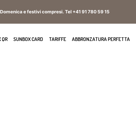
, Domenica e festivi compresi.
Tel +41 91 780 59 15
 QR
SUNBOX CARD
TARIFFE
ABBRONZATURA PERFETTA