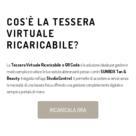
COS'È LA TESSERA
VIRTUALE
RICARICABILE?
La
Tessera Virtuale Ricaricabile o QR Code
è la soluzione ideale per gestire in
modo semplice e veloce le tue sedute abbronzanti presso i centri
SUNBOX Tan &
Beauty
. Integrata nell’app
StudioControl
, ti permette di accedere ai servizi senza
la necessità di una tessera fisica, offrendo una gestione completamente digitale e
sempre a portata di mano.
RICARICALA ORA